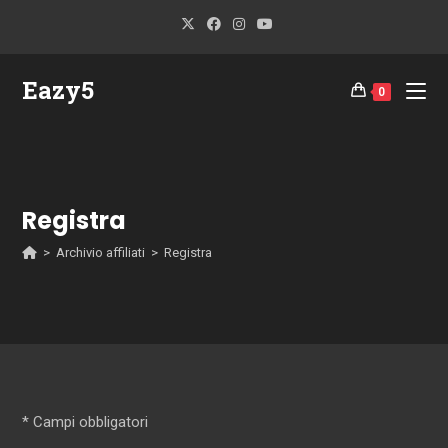
Salta
al
contenuto
Eazy5
0
Registra
>
Archivio affiliati
>
Registra
* Campi obbligatori