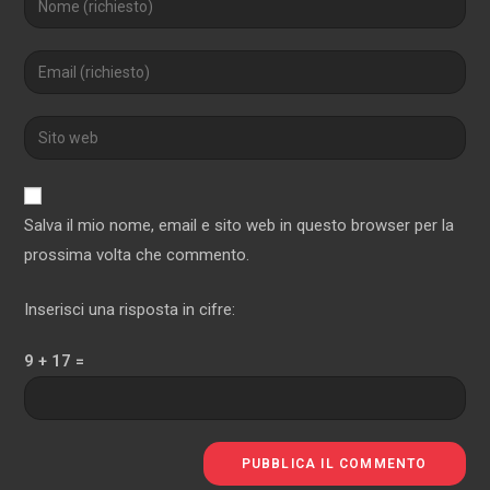
il
tuo
Inserisci
nome
il
o
tuo
Inserisci
nome
indirizzo
l'URL
utente
email
del
per
per
sito
commentare
Salva il mio nome, email e sito web in questo browser per la
commentare
web
prossima volta che commento.
(facoltativo)
Inserisci una risposta in cifre:
9 + 17 =