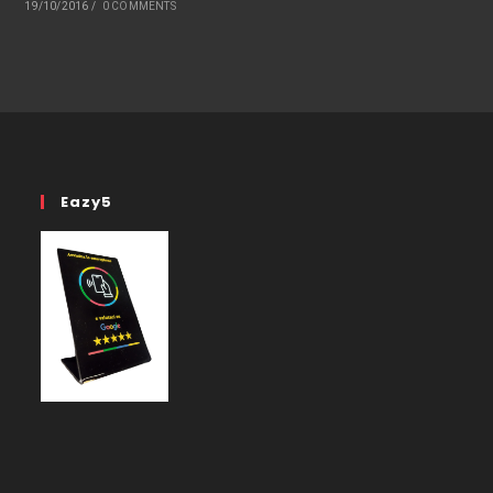
19/10/2016
/
0 COMMENTS
Eazy5