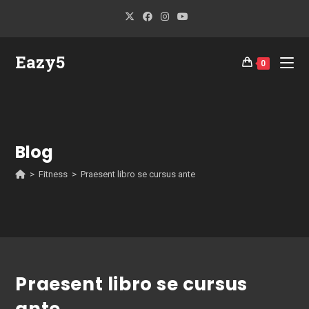
Salta
al
contenuto
Eazy5
0
Blog
>
Fitness
>
Praesent libro se cursus ante
Praesent libro se cursus