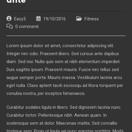
ante
Autore
Articolo
Categoria
Eazy5
19/10/2016
Fitness
dell'articolo:
pubblicato:
dell'articolo:
Commenti
0 commenti
dell'articolo:
Lorem ipsum dolor sit amet, consectetur adipiscing elit.
Integer nec odio. Praesent libero. Sed cursus ante dapibus
diam. Sed nisi. Nulla quis sem at nibh elementum imperdiet.
Duis sagittis ipsum. Praesent mauris. Fusce nec tellus sed
augue semper porta. Mauris massa. Vestibulum lacinia arcu
eget nulla. Class aptent taciti sociosqu ad litora torquent per
conubia nostra, per inceptos himenaeos.
Curabitur sodales ligula in libero. Sed dignissim lacinia nunc.
Curabitur tortor. Pellentesque nibh. Aenean quam. In
scelerisque sem at dolor. Maecenas mattis. Sed convallis
tristique sem. Proin ut ligula vel nunc egestas porttitor. Morbi